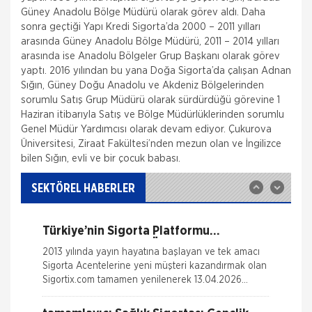
Güney Anadolu Bölge Müdürü olarak görev aldı. Daha
sonra geçtiği Yapı Kredi Sigorta’da 2000 – 2011 yılları
arasında Güney Anadolu Bölge Müdürü, 2011 – 2014 yılları
arasında ise Anadolu Bölgeler Grup Başkanı olarak görev
Fare Kasko Kapsamında
yaptı. 2016 yılından bu yana Doğa Sigorta’da çalışan Adnan
Sığın, Güney Doğu Anadolu ve Akdeniz Bölgelerinden
Sigorta şirketleri ile sigortalılar arasındaki
sorumlu Satış Grup Müdürü olarak sürdürdüğü görevine 1
uyuşmazlıkları çözen Sigorta Tahkim Komisyonu,
Haziran itibarıyla Satış ve Bölge Müdürlüklerinden sorumlu
sigortalı bir aracın aksamlarının fare tarafından
kemirilmesi nedeniyle sigorta şi
Genel Müdür Yardımcısı olarak devam ediyor. Çukurova
Üniversitesi, Ziraat Fakültesi’nden mezun olan ve İngilizce
Sigortix.com - Sigorta Acentelerinin
bilen Sığın, evli ve bir çocuk babası.
Gücü
www.sigortix.com Web Sitesi 01.10.2014 tarihi itibarı
ile yayına başlamıştır. Müşterileri Sigorta Acentelerini
SEKTÖREL HABERLER
neden tercih etmeleri gerektiği konusunda
bilgilendiren ve Sitedeki &Uu
Türkiye’nin Sigorta Platformu
Sigortix.com 2000 Üye Sigorta
2013 yılında yayın hayatına başlayan ve tek amacı
Acentesi ile Yenilendi
Sigorta Acentelerine yeni müşteri kazandırmak olan
Sigortix.com tamamen yenilenerek 13.04.2026
tarihinde yüksek teknolojik altyapıs