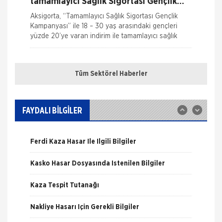
tamamlayıcı Sağlık Sigortası Gençlik
Kampanyası
Aksigorta, “Tamamlayıcı Sağlık Sigortası Gençlik
Kampanyası” ile 18 – 30 yaş arasındaki gençleri
yüzde 20’ye varan indirim ile tamamlayıcı sağlık
Nakliye Hasarı İçin Gerekli Bilgiler
Kaskosuz Araç kullanacak kadar
zenginmisiniz
Tüm Sektörel Haberler
Araçların ve onarım maliyetlerinin bu kadar yüksek
ONLİNE Dask Prim Hesaplama
olduğu bir dönem de kaskonun ne kadar önemli
olduu bir kez daha ortaya çıktı. Bu yüzden bimbir
Trafik Hasarı için Gerekli Bilgiler
emek ile
FAYDALI BİLGİLER
HDI SİGORTA
Yangın Hasarı ile ilgili Bilgiler
HDI Sigorta, Social Media Awards Turkey Sigorta
Ferdi Kaza Hasar İle İlgili Bilgiler
kategorisinde bronz ödülün sahibi oldu!
Kasko Hasar Dosyasında İstenilen Bilgiler
Sigorta Sektöründe inovasyon
Konuşuldu
Sigorta Haftası kapsamında gerçekleştirilen VI.
Kaza Tespit Tutanağı
Ulusal Sigorta Sempozyumu, T.C. Başbakanlık
Hazine Müsteşarlığı, Türkiye Odalar ve Borsalar
Nakliye Hasarı İçin Gerekli Bilgiler
Birliği (TOBB) ve Türkiye Si