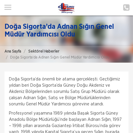
ANA SAYFA
HAKKIMIZDA
Doğa Sigorta’da Adnan Sığın Genel
HİZMETLERİMİZ
Müdür Yardımcısı Oldu
POLIÇE HATIRLAT
Ana Sayfa
Sektörel Haberler
Doğa Sigorta’da Adnan Sığın Genel Müdür Yardımcısı Oldu
İLETIŞIM
ŞUBELERIMIZ
Doğa Sigorta’da önemli bir atama gerçekleşti. Geçtiğimiz
ŞUBE BAŞVURUSU
yıldan beri Doğa Sigorta’da Güney Doğu Akdeniz ve
Akdeniz Bölgelerinden sorumlu Satış Grup Müdürü olarak
çalışan Adnan Sığın, Satış ve Bölge Müdürlüklerinden
MÜŞTERI GIRIŞI
sorumlu Genel Müdür Yardımcısı görevine atandı.
Profesyonel yaşamına 1989 yılında Başak Sigorta Güney
TEKLİF AL
Anadolu Bölge Müdürlüğü’nde başlayan Adnan Sığın, 1997
– 1998 yılları arasında Gaziantep İrtibat Bürosu’nda görev
yaptı. 1998 yılında Kapital Sigorta’ya geçen Sığın, burada