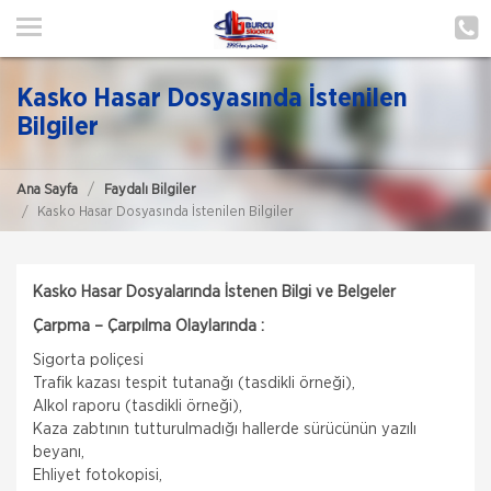
ANA SAYFA
HAKKIMIZDA
Kasko Hasar Dosyasında İstenilen
HİZMETLERİMİZ
Bilgiler
POLIÇE HATIRLAT
Ana Sayfa
Faydalı Bilgiler
Kasko Hasar Dosyasında İstenilen Bilgiler
İLETIŞIM
ŞUBELERIMIZ
Kasko Hasar Dosyalarında İstenen Bilgi ve Belgeler
ŞUBE BAŞVURUSU
Çarpma – Çarpılma Olaylarında :
Sigorta poliçesi
MÜŞTERI GIRIŞI
Trafik kazası tespit tutanağı (tasdikli örneği),
Alkol raporu (tasdikli örneği),
Kaza zabtının tutturulmadığı hallerde sürücünün yazılı
TEKLİF AL
beyanı,
Ehliyet fotokopisi,