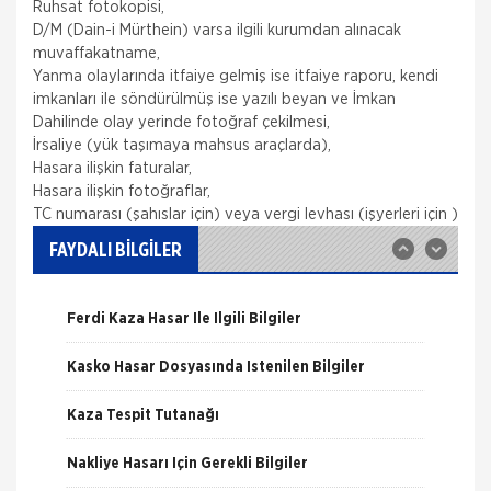
Ruhsat fotokopisi,
D/M (Dain-i Mürthein) varsa ilgili kurumdan alınacak
muvaffakatname,
Yanma olaylarında itfaiye gelmiş ise itfaiye raporu, kendi
imkanları ile söndürülmüş ise yazılı beyan ve İmkan
Dahilinde olay yerinde fotoğraf çekilmesi,
Nakliye Hasarı İçin Gerekli Bilgiler
İrsaliye (yük taşımaya mahsus araçlarda),
Hasara ilişkin faturalar,
ONLİNE Dask Prim Hesaplama
Hasara ilişkin fotoğraflar,
TC numarası (şahıslar için) veya vergi levhası (işyerleri için )
Trafik Hasarı için Gerekli Bilgiler
FAYDALI BİLGİLER
Yangın Hasarı ile ilgili Bilgiler
Ferdi Kaza Hasar İle İlgili Bilgiler
Kasko Hasar Dosyasında İstenilen Bilgiler
Kaza Tespit Tutanağı
Fare Kasko Kapsamında
Nakliye Hasarı İçin Gerekli Bilgiler
Sigorta şirketleri ile sigortalılar arasındaki
uyuşmazlıkları çözen Sigorta Tahkim Komisyonu,