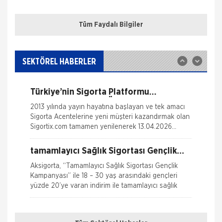
sigortalı bir aracın aksamlarının fare tarafından
ONLİNE Dask Prim Hesaplama
kemirilmesi nedeniyle sigorta şi
Tüm Faydalı Bilgiler
Trafik Hasarı için Gerekli Bilgiler
Sigortix.com - Sigorta Acentelerinin
Gücü
www.sigortix.com Web Sitesi 01.10.2014 tarihi itibarı
Yangın Hasarı ile ilgili Bilgiler
ile yayına başlamıştır. Müşterileri Sigorta Acentelerini
SEKTÖREL HABERLER
neden tercih etmeleri gerektiği konusunda
Ferdi Kaza Hasar İle İlgili Bilgiler
bilgilendiren ve Sitedeki &Uu
Türkiye’nin Sigorta Platformu
Kasko Hasar Dosyasında İstenilen Bilgiler
Sigortix.com 2000 Üye Sigorta
2013 yılında yayın hayatına başlayan ve tek amacı
Acentesi ile Yenilendi
Sigorta Acentelerine yeni müşteri kazandırmak olan
Kaza Tespit Tutanağı
Sigortix.com tamamen yenilenerek 13.04.2026
tarihinde yüksek teknolojik altyapıs
Nakliye Hasarı İçin Gerekli Bilgiler
tamamlayıcı Sağlık Sigortası Gençlik
Kampanyası
Aksigorta, “Tamamlayıcı Sağlık Sigortası Gençlik
Kampanyası” ile 18 – 30 yaş arasındaki gençleri
yüzde 20’ye varan indirim ile tamamlayıcı sağlık
Kaskosuz Araç kullanacak kadar
zenginmisiniz