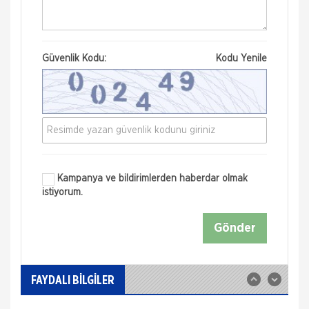
Güvenlik Kodu:
Kodu Yenile
Kampanya ve bildirimlerden haberdar olmak
istiyorum.
Nakliye Hasarı İçin Gerekli Bilgiler
Gönder
ONLİNE Dask Prim Hesaplama
Trafik Hasarı için Gerekli Bilgiler
FAYDALI BİLGİLER
Yangın Hasarı ile ilgili Bilgiler