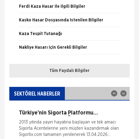
Ferdi Kaza Hasar İle İlgili Bilgiler
Kasko Hasar Dosyasında İstenilen Bilgiler
Kaza Tespit Tutanağı
Fare Kasko Kapsamında
Nakliye Hasarı İçin Gerekli Bilgiler
Sigorta şirketleri ile sigortalılar arasındaki
uyuşmazlıkları çözen Sigorta Tahkim Komisyonu,
sigortalı bir aracın aksamlarının fare tarafından
ONLİNE Dask Prim Hesaplama
kemirilmesi nedeniyle sigorta şi
Tüm Faydalı Bilgiler
Trafik Hasarı için Gerekli Bilgiler
Sigortix.com - Sigorta Acentelerinin
Gücü
www.sigortix.com Web Sitesi 01.10.2014 tarihi itibarı
Yangın Hasarı ile ilgili Bilgiler
ile yayına başlamıştır. Müşterileri Sigorta Acentelerini
SEKTÖREL HABERLER
neden tercih etmeleri gerektiği konusunda
Ferdi Kaza Hasar İle İlgili Bilgiler
bilgilendiren ve Sitedeki &Uu
Türkiye’nin Sigorta Platformu
Kasko Hasar Dosyasında İstenilen Bilgiler
Sigortix.com 2000 Üye Sigorta
2013 yılında yayın hayatına başlayan ve tek amacı
Acentesi ile Yenilendi
Sigorta Acentelerine yeni müşteri kazandırmak olan
Kaza Tespit Tutanağı
Sigortix.com tamamen yenilenerek 13.04.2026