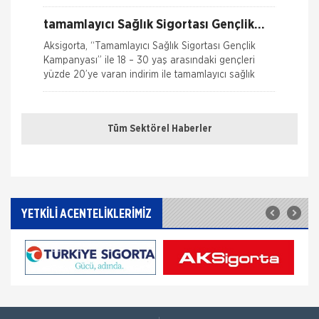
tarihinde yüksek teknolojik altyapıs
Nakliye Hasarı İçin Gerekli Bilgiler
tamamlayıcı Sağlık Sigortası Gençlik
Kampanyası
Aksigorta, “Tamamlayıcı Sağlık Sigortası Gençlik
Kampanyası” ile 18 – 30 yaş arasındaki gençleri
yüzde 20’ye varan indirim ile tamamlayıcı sağlık
Kaskosuz Araç kullanacak kadar
zenginmisiniz
Tüm Sektörel Haberler
Araçların ve onarım maliyetlerinin bu kadar yüksek
olduğu bir dönem de kaskonun ne kadar önemli
olduu bir kez daha ortaya çıktı. Bu yüzden bimbir
emek ile
HDI SİGORTA
YETKİLİ ACENTELİKLERİMİZ
HDI Sigorta, Social Media Awards Turkey Sigorta
kategorisinde bronz ödülün sahibi oldu!
Sigorta Sektöründe inovasyon
Konuşuldu
Sigorta Haftası kapsamında gerçekleştirilen VI.
Ulusal Sigorta Sempozyumu, T.C. Başbakanlık
Hazine Müsteşarlığı, Türkiye Odalar ve Borsalar