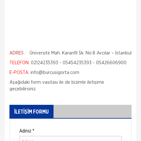
ADRES :
Üniversite Mah. Karanfil Sk. No:8 Avcılar – İstanbul
TELEFON:
02124235393 - 05454235393 - 05426606900
E-POSTA
:
info@burcusigorta.com
Aşağıdaki form vasıtası ile de bizimle iletişime
geçebilirsiniz.
İLETİŞİM FORMU
Adınız *