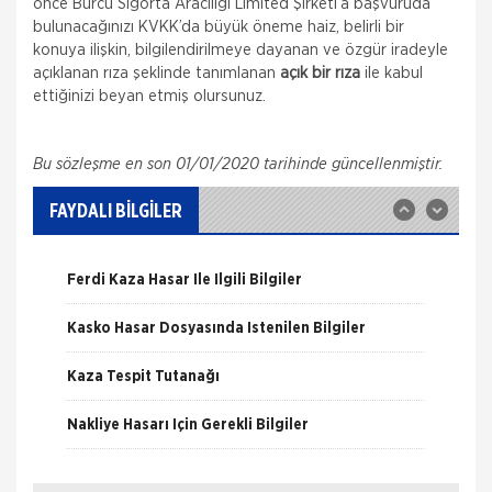
önce Burcu Sigorta Aracılığı Limited Şirketi’a başvuruda
bulunacağınızı KVKK’da büyük öneme haiz, belirli bir
konuya ilişkin, bilgilendirilmeye dayanan ve özgür iradeyle
açıklanan rıza şeklinde tanımlanan
açık bir rıza
ile kabul
Nakliye Hasarı İçin Gerekli Bilgiler
ettiğinizi beyan etmiş olursunuz.
ONLİNE Dask Prim Hesaplama
Bu sözleşme en son 01/01/2020 tarihinde güncellenmiştir.
Trafik Hasarı için Gerekli Bilgiler
FAYDALI BİLGİLER
Yangın Hasarı ile ilgili Bilgiler
Ferdi Kaza Hasar İle İlgili Bilgiler
Kasko Hasar Dosyasında İstenilen Bilgiler
Kaza Tespit Tutanağı
Fare Kasko Kapsamında
Nakliye Hasarı İçin Gerekli Bilgiler
Sigorta şirketleri ile sigortalılar arasındaki
uyuşmazlıkları çözen Sigorta Tahkim Komisyonu,
sigortalı bir aracın aksamlarının fare tarafından
ONLİNE Dask Prim Hesaplama