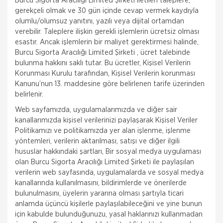
Burcu Sigorta Aracılığı Limited Şirketi iletilen taleplere,
gerekçeli olmak ve 30 gün içinde cevap vermek kaydıyla
olumlu/olumsuz yanıtını, yazılı veya dijital ortamdan
verebilir. Taleplere ilişkin gerekli işlemlerin ücretsiz olması
esastır. Ancak işlemlerin bir maliyet gerektirmesi halinde,
Burcu Sigorta Aracılığı Limited Şirketi , ücret talebinde
bulunma hakkını saklı tutar. Bu ücretler, Kişisel Verilerin
Korunması Kurulu tarafından, Kişisel Verilerin korunması
Kanunu’nun 13. maddesine göre belirlenen tarife üzerinden
belirlenir.
Web sayfamızda, uygulamalarımızda ve diğer sair
kanallarımızda kişisel verilerinizi paylaşarak Kişisel Veriler
Politikamızı ve politikamızda yer alan işlenme, işlenme
yöntemleri, verilerin aktarılması, satışı ve diğer ilgili
hususlar hakkındaki şartları, Bir sosyal medya uygulaması
olan Burcu Sigorta Aracılığı Limited Şirketi ile paylaşılan
verilerin web sayfasında, uygulamalarda ve sosyal medya
kanallarında kullanılmasını, bildirimlerde ve önerilerde
bulunulmasını, üyelerin yararına olması şartıyla ticari
anlamda üçüncü kişilerle paylaşılabileceğini ve yine bunun
için kabulde bulunduğunuzu, yasal haklarınızı kullanmadan