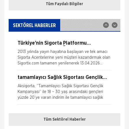
kemirilmesi nedeniyle sigorta şi
Tüm Faydalı Bilgiler
Trafik Hasarı için Gerekli Bilgiler
Sigortix.com - Sigorta Acentelerinin
Gücü
www.sigortix.com Web Sitesi 01.10.2014 tarihi itibarı
Yangın Hasarı ile ilgili Bilgiler
ile yayına başlamıştır. Müşterileri Sigorta Acentelerini
SEKTÖREL HABERLER
neden tercih etmeleri gerektiği konusunda
Ferdi Kaza Hasar İle İlgili Bilgiler
bilgilendiren ve Sitedeki &Uu
Türkiye’nin Sigorta Platformu
Kasko Hasar Dosyasında İstenilen Bilgiler
Sigortix.com 2000 Üye Sigorta
2013 yılında yayın hayatına başlayan ve tek amacı
Acentesi ile Yenilendi
Sigorta Acentelerine yeni müşteri kazandırmak olan
Kaza Tespit Tutanağı
Sigortix.com tamamen yenilenerek 13.04.2026
tarihinde yüksek teknolojik altyapıs
Nakliye Hasarı İçin Gerekli Bilgiler
tamamlayıcı Sağlık Sigortası Gençlik
Kampanyası
Aksigorta, “Tamamlayıcı Sağlık Sigortası Gençlik
Kampanyası” ile 18 – 30 yaş arasındaki gençleri
yüzde 20’ye varan indirim ile tamamlayıcı sağlık
Kaskosuz Araç kullanacak kadar
zenginmisiniz
Tüm Sektörel Haberler
Araçların ve onarım maliyetlerinin bu kadar yüksek
olduğu bir dönem de kaskonun ne kadar önemli