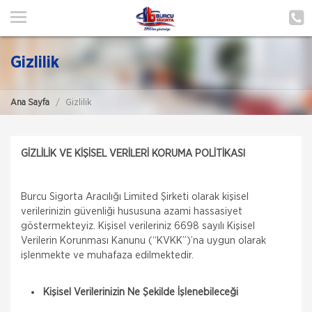
ANA SAYFA
HAKKIMIZDA
Gizlilik
HİZMETLERİMİZ
Ana Sayfa
Gizlilik
POLIÇE HATIRLAT
İLETIŞIM
GİZLİLİK VE KİŞİSEL VERİLERİ KORUMA POLİTİKASI
ŞUBELERIMIZ
Burcu Sigorta Aracılığı Limited Şirketi olarak kişisel
ŞUBE BAŞVURUSU
verilerinizin güvenliği hususuna azami hassasiyet
göstermekteyiz. Kişisel verileriniz 6698 sayılı Kişisel
MÜŞTERI GIRIŞI
Verilerin Korunması Kanunu (“KVKK”)’na uygun olarak
işlenmekte ve muhafaza edilmektedir.
TEKLİF AL
Kişisel Verilerinizin Ne Şekilde İşlenebileceği